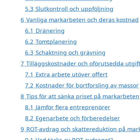
5.3
Slutkontroll och uppföljning
6
Vanliga markarbeten och deras kostnad
6.1
Dränering
6.2
Tomtplanering
6.3
Schaktning och grävning
7
Tilläggskostnader och oförutsedda utgif
7.1
Extra arbete utöver offert
7.2
Kostnader för bortforsling av massor
8
Tips för att sänka priset på markarbeten
8.1
Jämför flera entreprenörer
8.2
Egenarbete och förberedelser
9
ROT-avdrag och skattereduktion på mar
9.1
Vad täcks av ROT-avdraget?