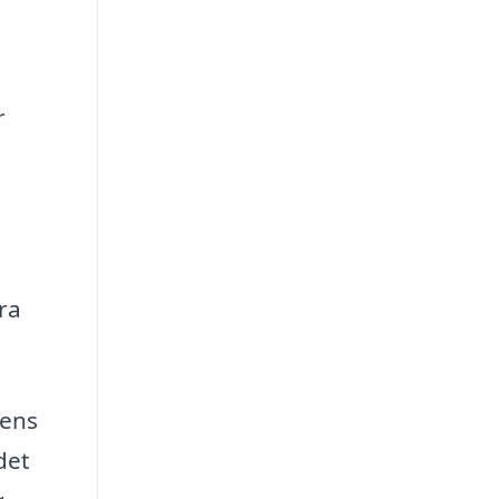
r
ra
kens
det