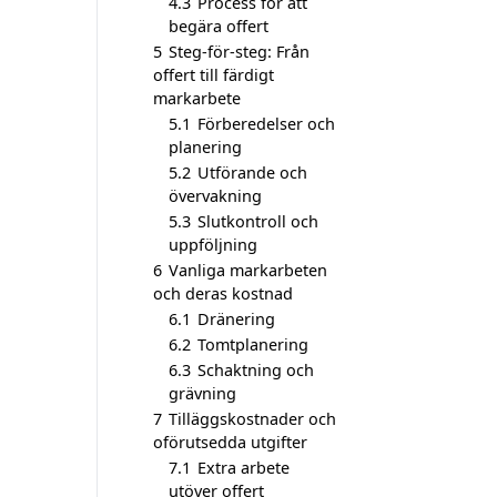
4.3
Process för att
begära offert
5
Steg-för-steg: Från
offert till färdigt
markarbete
5.1
Förberedelser och
planering
5.2
Utförande och
övervakning
5.3
Slutkontroll och
uppföljning
6
Vanliga markarbeten
och deras kostnad
6.1
Dränering
6.2
Tomtplanering
6.3
Schaktning och
grävning
7
Tilläggskostnader och
oförutsedda utgifter
7.1
Extra arbete
utöver offert