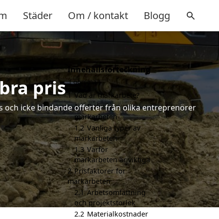
m
Städer
Om / kontakt
Blogg
Innehållsförteckning
bra pris
gömma
1
Vad är markarbete?
1.1
Definition av
s och icke bindande offerter från olika entreprenörer
markarbeten
1.2
Vanliga typer av
markarbeten
1.3
Varför
markarbeten är viktiga
2
Prisfaktorer för
markarbeten
2.1
Arbetsomfattning
och projektstorlek
2.2
Materialkostnader