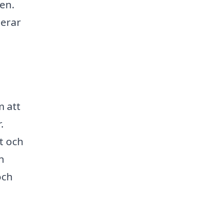
en.
derar
 att
.
t och
n
och