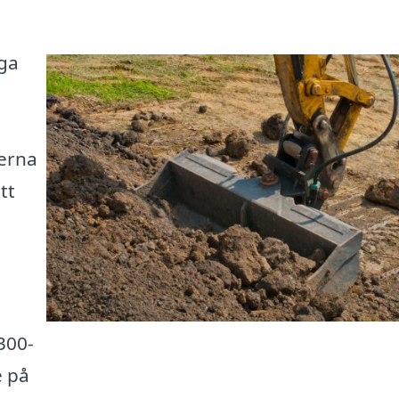
ga
derna
tt
300-
e på