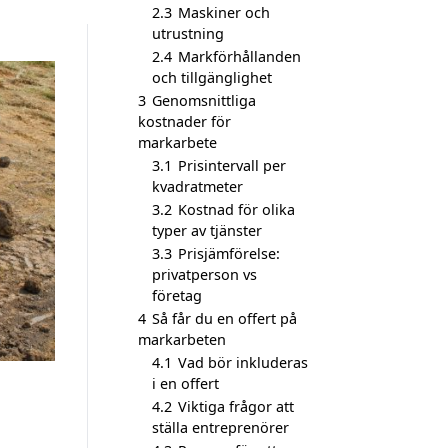
2.3
Maskiner och
utrustning
2.4
Markförhållanden
och tillgänglighet
3
Genomsnittliga
kostnader för
markarbete
3.1
Prisintervall per
kvadratmeter
3.2
Kostnad för olika
typer av tjänster
3.3
Prisjämförelse:
privatperson vs
företag
4
Så får du en offert på
markarbeten
4.1
Vad bör inkluderas
i en offert
4.2
Viktiga frågor att
ställa entreprenörer