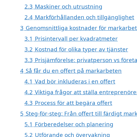
2.3
Maskiner och utrustning
2.4
Markförhållanden och tillgänglighet
3
Genomsnittliga kostnader för markarbe
3.1
Prisintervall per kvadratmeter
3.2
Kostnad för olika typer av tjänster
3.3
Prisjämförelse: privatperson vs föret
4
Så får du en offert på markarbeten
4.1
Vad bör inkluderas i en offert
4.2
Viktiga frågor att ställa entreprenöre
4.3
Process för att begära offert
5
Steg-för-steg: Från offert till färdigt ma
5.1
Förberedelser och planering
5.2
Utförande och övervakning