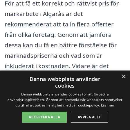
För att få ett korrekt och rättvist pris för
markarbete i Älgarås är det
rekommenderat att ta in flera offerter
från olika företag. Genom att jämföra
dessa kan du få en bättre förståelse för
marknadspriserna och vad som är
inkluderat i kostnaden. Vidare är det
×
viktigt att ställa frågor och be om
Denna webbplats använder
cookies
referenser från tidigare kunder, så att du
Denna webbplats använder cookies för att förbättra
kan känna dig trygg i ditt val av företag.
användarupplevelsen. Genom att använda vår webbplats samtycker
du till alla cookies i enlighet med vår cookiepolicy.
Läs mer
På denna plattform hjälper vi dig att
enkelt få kontakt med kvalificerade
ACCEPTERA ALLA
AVVISA ALLT
företag som erbjuder markarbete i din