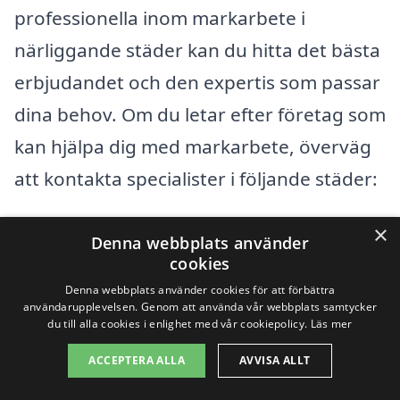
professionella inom markarbete i
närliggande städer kan du hitta det bästa
erbjudandet och den expertis som passar
dina behov. Om du letar efter företag som
kan hjälpa dig med markarbete, överväg
att kontakta specialister i följande städer:
×
Hisings Kärra
Denna webbplats använder
cookies
Torslanda
Denna webbplats använder cookies för att förbättra
användarupplevelsen. Genom att använda vår webbplats samtycker
Säve
du till alla cookies i enlighet med vår cookiepolicy.
Läs mer
ACCEPTERA ALLA
AVVISA ALLT
Göteborg