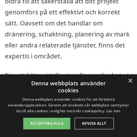
bidra till att säkerställa att ditt projekt
genomförs på ett effektivt och korrekt
sätt. Oavsett om det handlar om
dränering, schaktning, planering av mark
eller andra relaterade tjänster, finns det
expertis i området.
För att hitta rätt företag för markarbete i
×
Denna webbplats använder
Björsäter kan det vara bra att titta på
cookies
alternativa städer i närheten. Här är
Denna webbplats använder cookies för att förbättra
användarupplevelsen. Genom att använda vår webbplats samtycker
några exempel på orter där du kan hitta
du till alla cookies i enlighet med vår cookiepolicy.
Läs mer
kompetenta företag:
ACCEPTERA ALLA
AVVISA ALLT