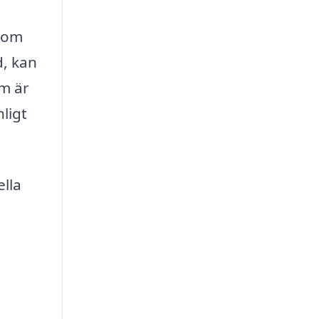
t om
d, kan
om är
ligt
ella