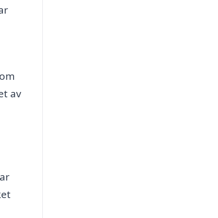
ar
 som
et av
mar
ket