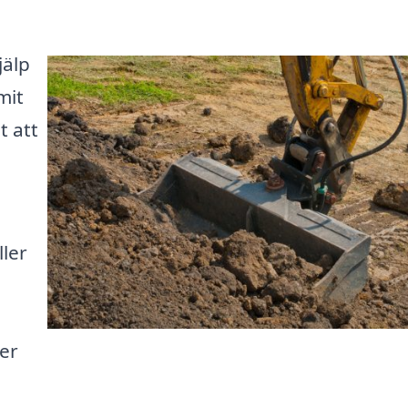
jälp
mit
t att
ler
er