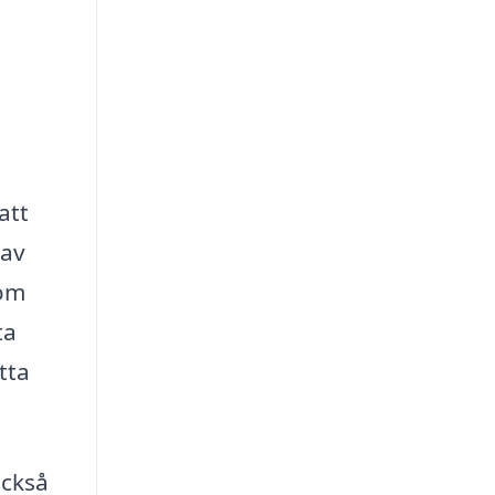
att
 av
nom
ta
tta
också