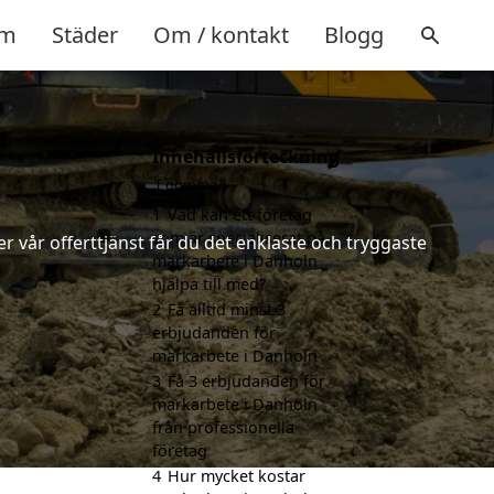
m
Städer
Om / kontakt
Blogg
Innehållsförteckning
gömma
1
Vad kan ett företag
som är specialiserat på
 vår offerttjänst får du det enklaste och tryggaste
markarbete i Danholn
hjälpa till med?
2
Få alltid minst 3
erbjudanden för
markarbete i Danholn
3
Få 3 erbjudanden för
markarbete i Danholn
från professionella
företag
4
Hur mycket kostar