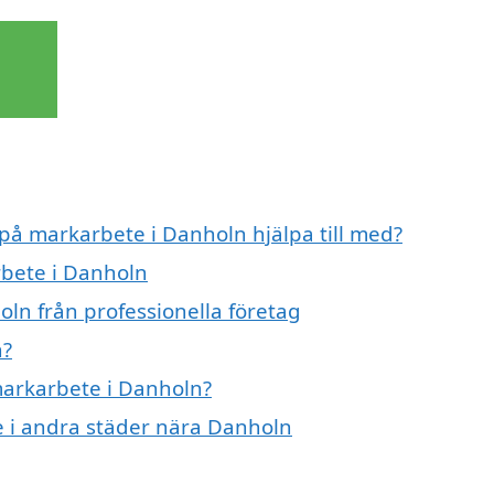
 på markarbete i Danholn hjälpa till med?
rbete i Danholn
ln från professionella företag
n?
 markarbete i Danholn?
te i andra städer nära Danholn