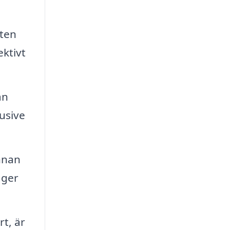
mten
ktivt
an
usive
annan
 ger
rt, är