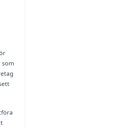
ör
er som
retag
sett
tföra
t