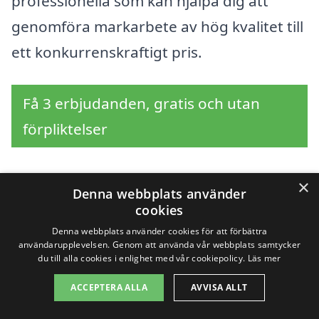
professionella som kan hjälpa dig att
genomföra markarbete av hög kvalitet till
ett konkurrenskraftigt pris.
Få 3 erbjudanden, gratis och utan
förpliktelser
×
Denna webbplats använder
Sök efter en
cookies
Denna webbplats använder cookies för att förbättra
professionell för
användarupplevelsen. Genom att använda vår webbplats samtycker
du till alla cookies i enlighet med vår cookiepolicy.
Läs mer
markarbete i andra
ACCEPTERA ALLA
AVVISA ALLT
städer nära