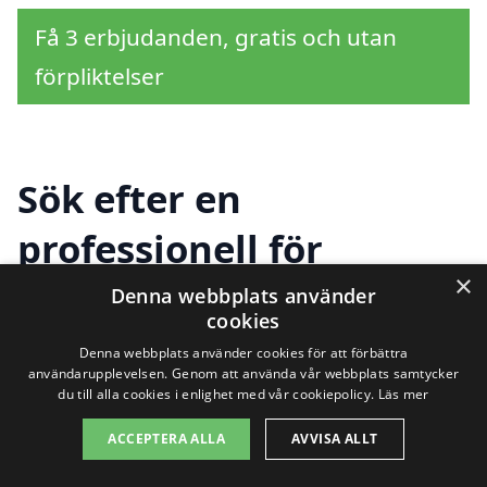
Få 3 erbjudanden, gratis och utan
förpliktelser
Sök efter en
professionell för
×
markarbete i andra
Denna webbplats använder
cookies
städer nära Emmaboda
Denna webbplats använder cookies för att förbättra
användarupplevelsen. Genom att använda vår webbplats samtycker
du till alla cookies i enlighet med vår cookiepolicy.
Läs mer
Att hitta rätt företag för
markarbete i
ACCEPTERA ALLA
AVVISA ALLT
Emmaboda
kan ibland kännas som en