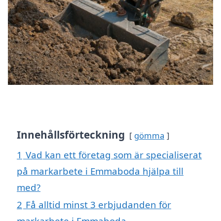
Innehållsförteckning
gömma
1
Vad kan ett företag som är specialiserat
på markarbete i Emmaboda hjälpa till
med?
2
Få alltid minst 3 erbjudanden för
markarbete i Emmaboda