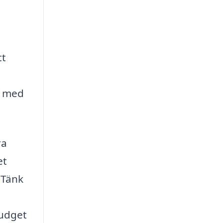
tt
s med
ra
et
 Tänk
budget