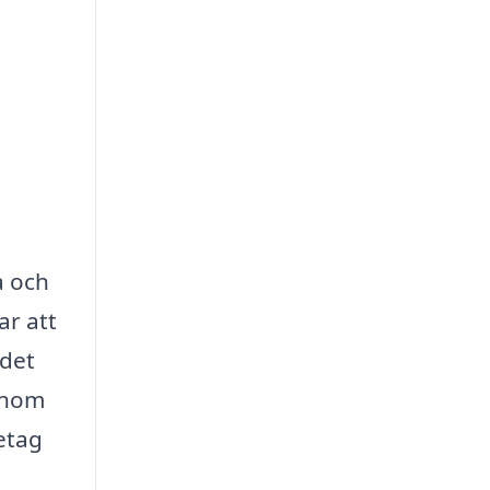
a och
ar att
 det
Genom
etag