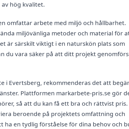
h av hög kvalitet.
en omfattar arbete med miljö och hållbarhet.
ända miljövänliga metoder och material för a
 är särskilt viktigt i en naturskön plats som
an du vara säker på att ditt projekt genomför
ete i Evertsberg, rekommenderas det att begä
 tjänster. Plattformen markarbete-pris.se gör d
rer, så att du kan få ett bra och rättvist pris.
riera beroende på projektets omfattning och
 att ha en tydlig förståelse för dina behov och 