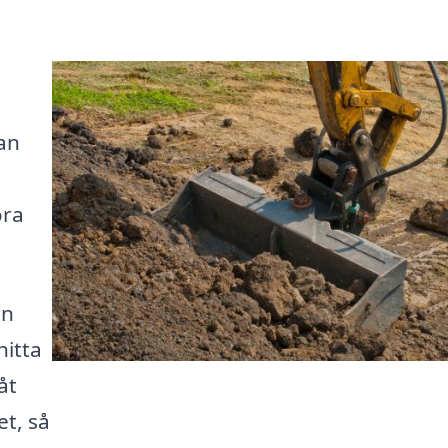
kan
öra
an
hitta
åt
et, så