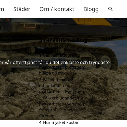
m
Städer
Om / kontakt
Blogg
Innehållsförteckning
gömma
1
Vad kan ett företag
som är specialiserat på
 vår offerttjänst får du det enklaste och tryggaste
markarbete i Evertsberg
hjälpa till med?
2
Få alltid minst 3
erbjudanden för
markarbete i Evertsberg
3
Få 3 erbjudanden för
markarbete i Evertsberg
från professionella
företag
4
Hur mycket kostar