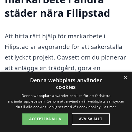
städer nära Filipstad
Att hitta rätt hjälp för markarbete i
Filipstad är avgörande för att säkerställa
ett lyckat projekt. Oavsett om du planerar
att anlägga en trädgård, göra en
×
gräsmatta eller utföra större
Denna webbplats använder
cookies
markarbeten, kan professionell hjälp göra
Denna webbplats använder cookies för att förbättra
stor skillnad. Genom vår plattform på
användarupplevelsen. Genom att använda vår webbplats samtycker
du till alla cookies i enlighet med vår cookiepolicy.
Läs mer
markarbete-pris.se kan du enkelt jämföra
ACCEPTERA ALLA
AVVISA ALLT
olika företag som erbjuder markarbete i
ditt närområde.