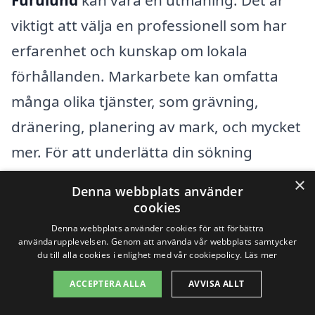
viktigt att välja en professionell som har
erfarenhet och kunskap om lokala
förhållanden. Markarbete kan omfatta
många olika tjänster, som grävning,
dränering, planering av mark, och mycket
mer. För att underlätta din sökning
rekommenderar vi att du även överväger
×
Denna webbplats använder
företag i omkringliggande städer, vilket
cookies
kan ge dig fler alternativ och bästa
Denna webbplats använder cookies för att förbättra
användarupplevelsen. Genom att använda vår webbplats samtycker
möjliga priser.
du till alla cookies i enlighet med vår cookiepolicy.
Läs mer
ACCEPTERA ALLA
AVVISA ALLT
Några av de städer i närheten av