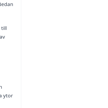
 Nedan
ill
 av
n
a ytor