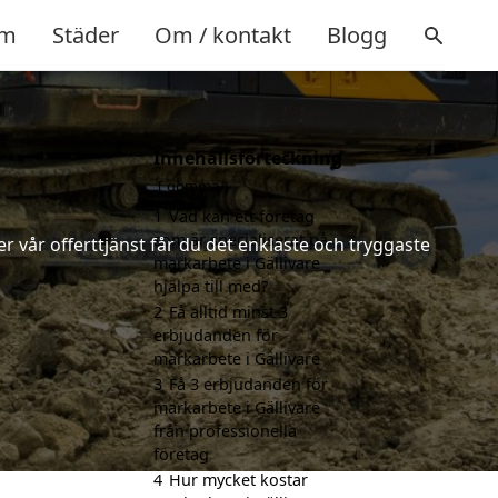
m
Städer
Om / kontakt
Blogg
Innehållsförteckning
gömma
1
Vad kan ett företag
som är specialiserat på
 vår offerttjänst får du det enklaste och tryggaste
markarbete i Gällivare
hjälpa till med?
2
Få alltid minst 3
erbjudanden för
markarbete i Gällivare
3
Få 3 erbjudanden för
markarbete i Gällivare
från professionella
företag
4
Hur mycket kostar