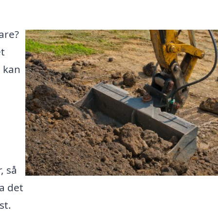
vare?
t
m kan
, så
a det
st.