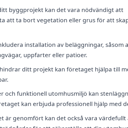
itt byggprojekt kan det vara nödvändigt att
 att ta bort vegetation eller grus för att ska
ludera installation av beläggningar, såsom as
ngvägar, uppfarter eller patioer.
indrar ditt projekt kan företaget hjälpa till 
bar.
er och funktionell utomhusmiljö kan stenlägg
retaget kan erbjuda professionell hjälp med d
t är genomfört kan det också vara värdefullt 