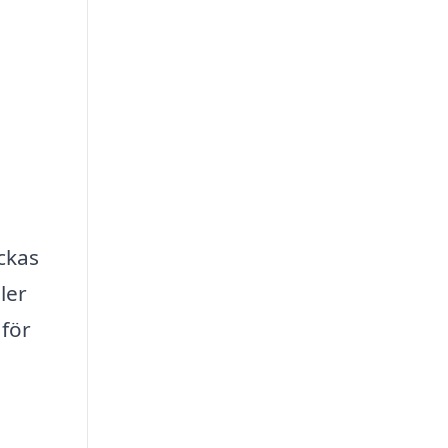
yckas
ler
 för