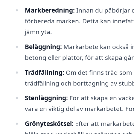
Markberedning:
Innan du påbörjar d
förbereda marken. Detta kan innefatta
jämn yta.
Beläggning:
Markarbete kan också ink
betong eller plattor, för att skapa gå
Trädfällning:
Om det finns träd som h
trädfällning och borttagning av stub
Stenläggning:
För att skapa en vack
vara en viktig del av markarbetet. Fö
Grönyteskötsel:
Efter att markarbete