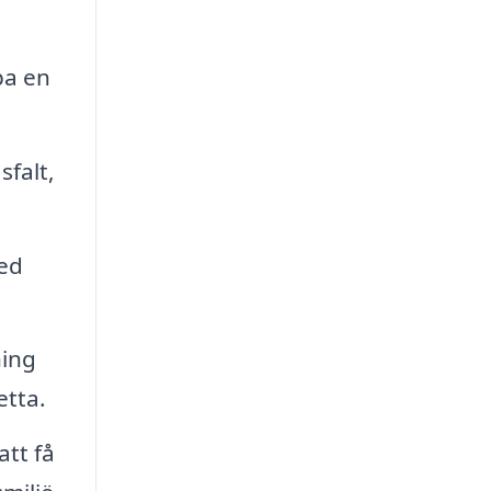
pa en
falt,
med
ning
etta.
att få