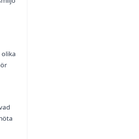
smiljö
 olika
gör
l
 vad
 möta