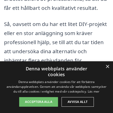
får ett hållbart och kvalitativt resultat.
Så, oavsett om du har ett litet DIY-projekt
eller en stor anläggning som kräver
professionell hjälp, se till att du tar tiden
att undersöka dina alternativ och
inhämtar flera erbjudanden för
×
Denna webbplats använder
markarbete i Hammenhög. På så sätt kan
cookies
du vara säker på att du får det bästa
Denna webbplats använder cookies för att förbättra
priset för kvalitetstjänster som möter dina
användarupplevelsen. Genom att använda vår webbplats samtycker
du till alla cookies i enlighet med vår cookiepolicy.
Läs mer
krav.
ACCEPTERA ALLA
AVVISA ALLT