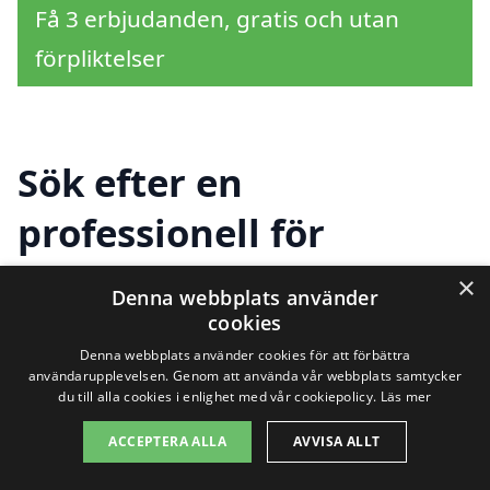
Få 3 erbjudanden, gratis och utan
förpliktelser
Sök efter en
professionell för
markarbete i andra
×
Denna webbplats använder
städer nära Härnösand
cookies
Denna webbplats använder cookies för att förbättra
användarupplevelsen. Genom att använda vår webbplats samtycker
du till alla cookies i enlighet med vår cookiepolicy.
Läs mer
Att hitta rätt hjälp för
markarbete i
ACCEPTERA ALLA
AVVISA ALLT
Härnösand
är avgörande för att få ett