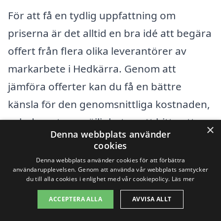
För att få en tydlig uppfattning om
priserna är det alltid en bra idé att begära
offert från flera olika leverantörer av
markarbete i Hedkärra. Genom att
jämföra offerter kan du få en bättre
känsla för den genomsnittliga kostnaden,
och dessutom möjligheten att hitta ett
×
Denna webbplats använder
erbjudande som passar din budget.
cookies
Använd plattformen markarbete-pris.se
Denna webbplats använder cookies för att förbättra
användarupplevelsen. Genom att använda vår webbplats samtycker
för att enkelt samla in olika förslag och
du till alla cookies i enlighet med vår cookiepolicy.
Läs mer
hitta det företag som bäst uppfyller dina
ACCEPTERA ALLA
AVVISA ALLT
behov. Med rätt information och