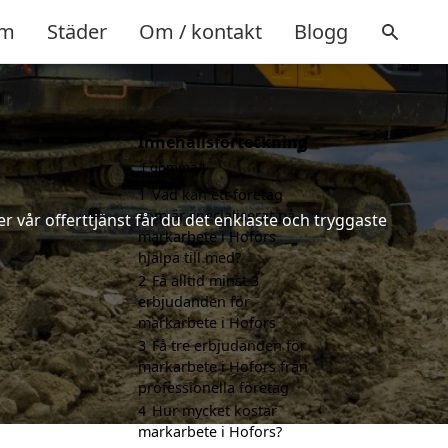
m
Städer
Om / kontakt
Blogg
Innehållsförteckning
gömma
1
Vad kan ett företag
som är specialiserat på
 vår offerttjänst får du det enklaste och tryggaste
markarbete i Hofors
hjälpa till med?
2
Få alltid minst 3
erbjudanden för
markarbete i Hofors
3
Få tre erbjudanden för
markarbete i Hofors från
professionella företag
4
Hur mycket kostar
markarbete i Hofors?