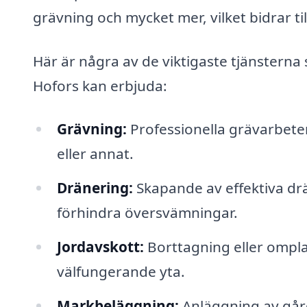
grävning och mycket mer, vilket bidrar ti
Här är några av de viktigaste tjänstern
Hofors kan erbjuda:
Grävning:
Professionella grävarbete
eller annat.
Dränering:
Skapande av effektiva drä
förhindra översvämningar.
Jordavskott:
Borttagning eller ompla
välfungerande yta.
Markbeläggning:
Anläggning av gård