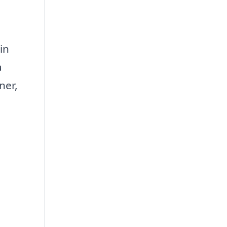
in
a
ner,