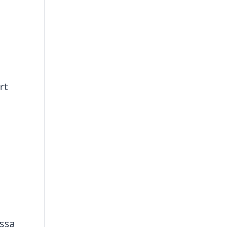
rt
essa