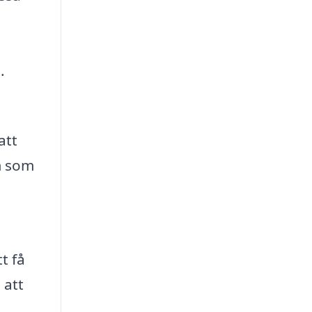
.
att
em som
t få
 att