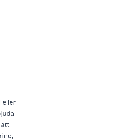
 eller
bjuda
 att
ring,