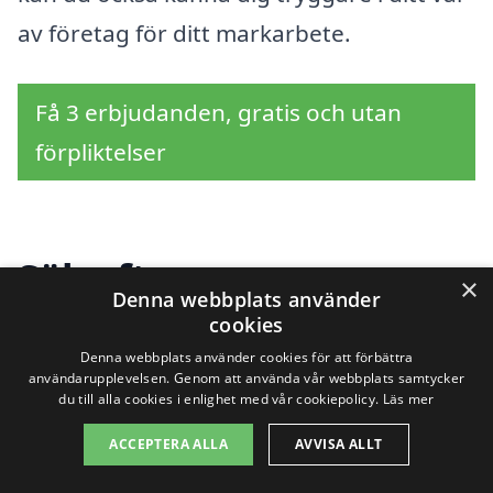
av företag för ditt markarbete.
Få 3 erbjudanden, gratis och utan
förpliktelser
Sök efter en
×
Denna webbplats använder
professionell för
cookies
Denna webbplats använder cookies för att förbättra
markarbete i andra
användarupplevelsen. Genom att använda vår webbplats samtycker
du till alla cookies i enlighet med vår cookiepolicy.
Läs mer
städer nära Horndal
ACCEPTERA ALLA
AVVISA ALLT