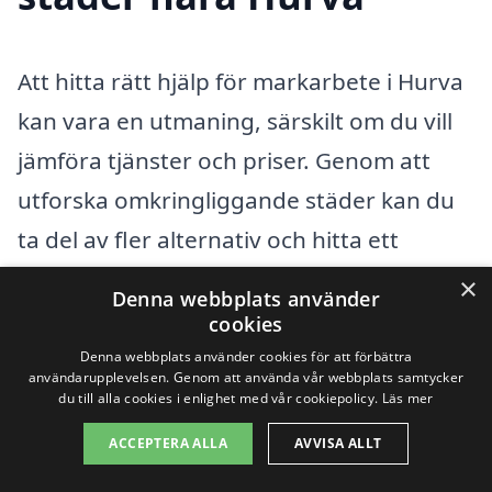
Att hitta rätt hjälp för markarbete i Hurva
kan vara en utmaning, särskilt om du vill
jämföra tjänster och priser. Genom att
utforska omkringliggande städer kan du
ta del av fler alternativ och hitta ett
företag som passar just dina behov. Här
×
Denna webbplats använder
är några städer där du kan hitta
cookies
professionella som erbjuder markarbete:
Denna webbplats använder cookies för att förbättra
användarupplevelsen. Genom att använda vår webbplats samtycker
du till alla cookies i enlighet med vår cookiepolicy.
Läs mer
Eslöv
ACCEPTERA ALLA
AVVISA ALLT
Lilla Beddinge