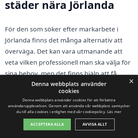
städer nära Jörlanda
För den som söker efter markarbete i
Jörlanda finns det många alternativ att
överväga. Det kan vara utmanande att
veta vilken professionell man ska välja för
sina behov, men det finns hjälp att få.
×
Markarbete kan omfatta en rad olika
Denna webbplats använder
cookies
tjänster, inklusive grävning, jordfräsning
Denna webbplats använder cookies för att förbättra
och landskapsarbete. Oavsett vilket
användarupplevelsen. Genom att använda vår webbplats samtycker
du till alla cookies i enlighet med vår cookiepolicy.
Läs mer
projekt du har i åtanke, kan en erfaren
ACCEPTERA ALLA
AVVISA ALLT
entreprenör göra en stor skillnad i