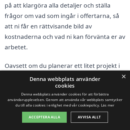
på att klargöra alla detaljer och ställa
frågor om vad som ingår i offertarna, så
att ni får en rättvisande bild av
kostnaderna och vad ni kan förvänta er av
arbetet.
Oavsett om du planerar ett litet projekt i
×
din trädgård eller ett större byggarbete,
Denna webbplats använder
cookies
är det viktigt att känna sig trygg med den
Denna webbplats använder cookies för att förbättra
entreprenör man väljer. Genom
användarupplevelsen. Genom att använda vår webbplats samtycker
du till alla cookies i enlighet med vår cookiepolicy.
Läs mer
markarbete-pris.se kan du snabbt och
enkelt få offert från olika experter på
ACCEPTERA ALLA
AVVISA ALLT
markarbete i Kalix, vilket ger dig möjlighet