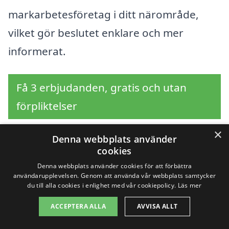
markarbetesföretag i ditt närområde,
vilket gör beslutet enklare och mer
informerat.
Få 3 erbjudanden, gratis och utan
förpliktelser
×
Denna webbplats använder
cookies
Sök efter en
Denna webbplats använder cookies för att förbättra
användarupplevelsen. Genom att använda vår webbplats samtycker
professionell för
du till alla cookies i enlighet med vår cookiepolicy.
Läs mer
markarbete i andra
ACCEPTERA ALLA
AVVISA ALLT