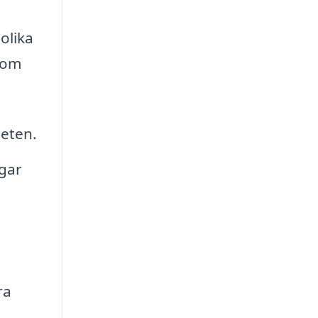
olika
inom
beten.
gar
ra