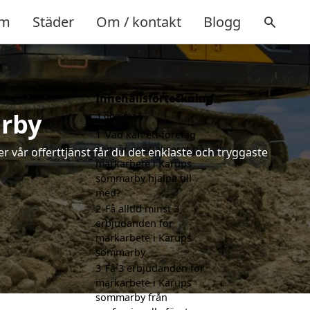
m
Städer
Om / kontakt
Blogg
Innehållsförteckning
rby
gömma
1
Vad kan ett företag
som är specialiserat på
 vår offerttjänst får du det enklaste och tryggaste
markarbete i Karups
sommarby hjälpa till
med?
2
Få alltid minst 3
erbjudanden för
markarbete i Karups
sommarby
3
Få 3 erbjudanden för
markarbete i Karups
sommarby från