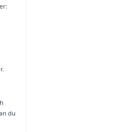
er:
r.
ch
kan du