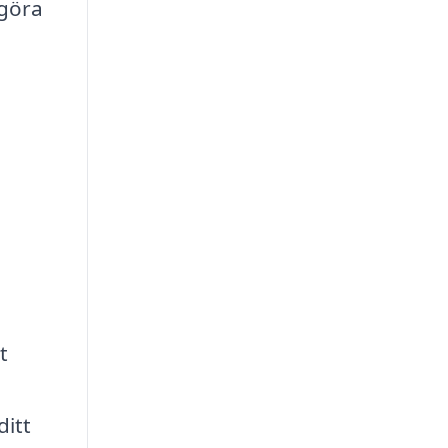
 göra
t
ditt