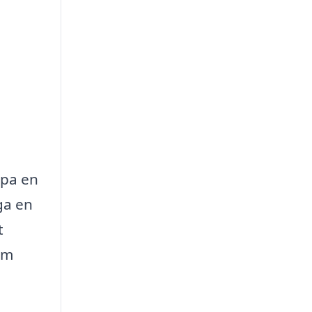
apa en
ga en
t
om