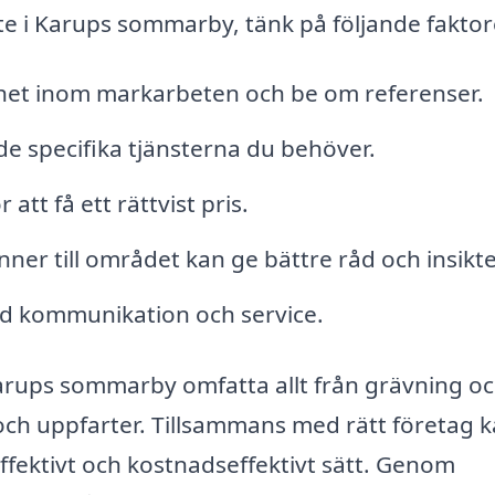
te i Karups sommarby, tänk på följande faktor
nhet inom markarbeten och be om referenser.
 de specifika tjänsterna du behöver.
tt få ett rättvist pris.
ner till området kan ge bättre råd och insikte
od kommunikation och service.
rups sommarby omfatta allt från grävning o
 och uppfarter. Tillsammans med rätt företag 
ffektivt och kostnadseffektivt sätt. Genom