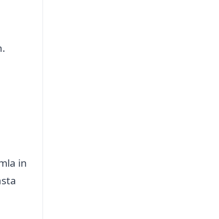
n.
mla in
ästa