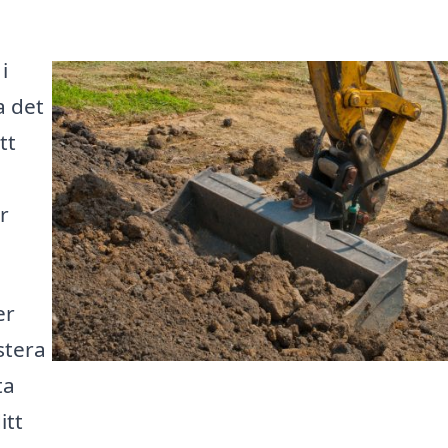
i
a det
tt
r
er
stera
ta
itt