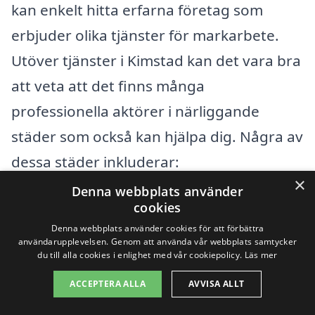
kan enkelt hitta erfarna företag som
erbjuder olika tjänster för markarbete.
Utöver tjänster i Kimstad kan det vara bra
att veta att det finns många
professionella aktörer i närliggande
städer som också kan hjälpa dig. Några av
dessa städer inkluderar:
×
Denna webbplats använder
Norrköping
cookies
Denna webbplats använder cookies för att förbättra
Finspång
användarupplevelsen. Genom att använda vår webbplats samtycker
du till alla cookies i enlighet med vår cookiepolicy.
Läs mer
Kolmården
ACCEPTERA ALLA
AVVISA ALLT
Linköping