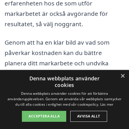
erfarenheten hos de som utför
markarbetet är också avgörande för
resultatet, så välj noggrant.
Genom att ha en klar bild av vad som
påverkar kostnaden kan du bättre
planera ditt markarbete och undvika
överraskningar längs vägen. Oavsett om
×
Denna webbplats använder
det handlar om att förbereda för en ny
cookies
byggnad eller att förbättra din trädgård,
Denna webbplats använder cookies för att förbättra
användarupplevelsen. Genom att använda vår webbplats samtycker
finns det många lokala experter som kan
du till alla cookies i enlighet med vår cookiepolicy.
Läs mer
hjälpa dig att realisera ditt projekt.
ACCEPTERA ALLA
AVVISA ALLT