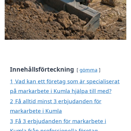
Innehållsförteckning
gömma
1
Vad kan ett företag som är specialiserat
på markarbete i Kumla hjälpa till med?
2
Få alltid minst 3 erbjudanden för
markarbete i Kumla
3
Få 3 erbjudanden för markarbete i
Kumla från professionella företag