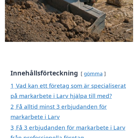
Innehållsförteckning
gömma
1
Vad kan ett företag som är specialiserat
på markarbete i Larv hjälpa till med?
2
Få alltid minst 3 erbjudanden för
markarbete i Larv
3
Få 3 erbjudanden för markarbete i Larv
från professionella företag