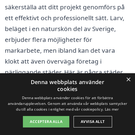
säkerställa att ditt projekt genomförs på
ett effektivt och professionellt sätt. Larv,
beläget i en naturskön del av Sverige,
erbjuder flera möjligheter för
markarbete, men ibland kan det vara
klokt att även överväga företag i
närliggande städer. Här är några städer
×
Denna webbplats använder
som du kan tänka på:
cookies
Denna webbplats använder cookies för att förbättra
Vara
användarupplevelsen. Genom att använda vår webbplats samtycker
du till alla cookies i enlighet med vår cookiepolicy.
Läs mer
Skara
ACCEPTERA ALLA
AVVISA ALLT
Götene