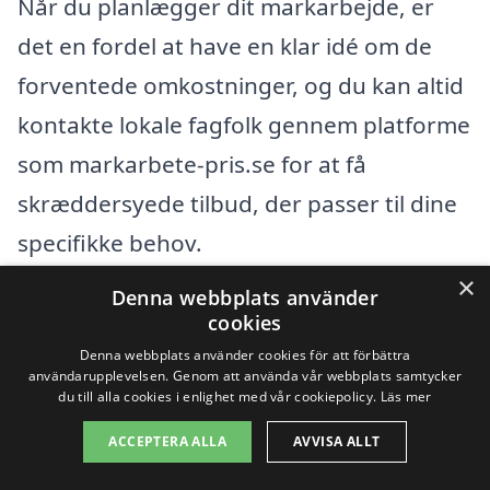
Når du planlægger dit markarbejde, er
det en fordel at have en klar idé om de
forventede omkostninger, og du kan altid
kontakte lokale fagfolk gennem platforme
som markarbete-pris.se for at få
skræddersyede tilbud, der passer til dine
specifikke behov.
×
Denna webbplats använder
Få 3 erbjudanden, gratis och utan
cookies
förpliktelser
Denna webbplats använder cookies för att förbättra
användarupplevelsen. Genom att använda vår webbplats samtycker
du till alla cookies i enlighet med vår cookiepolicy.
Läs mer
ACCEPTERA ALLA
AVVISA ALLT
Sök efter en