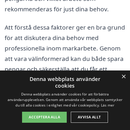
rekommenderas för just dina behov.
Att förstå dessa faktorer ger en bra grund
för att diskutera dina behov med
professionella inom markarbete. Genom
att vara välinformerad kan du både spara
pengar och säkerställa att du får ett
×
Denna webbplats använder
kvalitativt arbete utfört. Oavsett om det
cookies
är ett litet eller stort projekt, finns det
Denna webbplats använder cookies för att förbättra
flera pålitliga företag i Malmö redo att
användarupplevelsen. Genom att använda vår webbplats samtycker
du till alla cookies i enlighet med vår cookiepolicy.
Läs mer
hjälpa dig med ditt markarbete och
ACCEPTERA ALLA
AVVISA ALLT
tillhandahålla konkurrenskraftiga