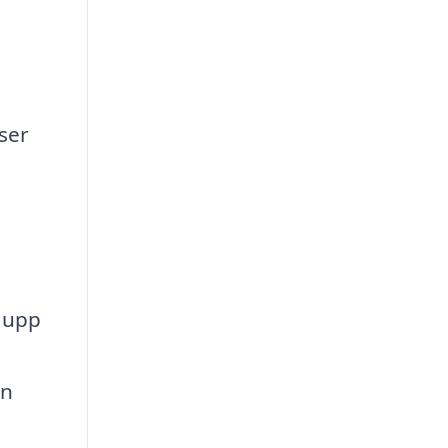
ser
r upp
in