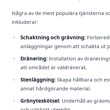
Några av de mest populära tjänsterna s
inkluderar:
Schaktning och grävning:
Förberede
anläggningar genom att schakta ut jo
Dränering:
Installation av dränering
att området är väldränerat.
Stenläggning:
Skapa hållbara och est
annat hårdgörande material.
Grönyteskötsel:
Underhåll av gräsmat
och välskött utemiljö.