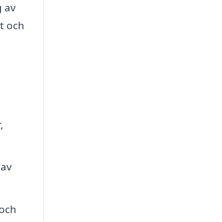
g av
t och
,
 av
 och