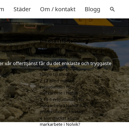
m
Städer
Om / kontakt
Blogg
Innehållsförteckning
gömma
1
Vad kan ett företag
som är specialiserat på
 vår offerttjänst får du det enklaste och tryggaste
markarbete i Nolvik
hjälpa till med?
2
Få alltid minst 3
erbjudanden för
markarbete i Nolvik
3
Få 3 erbjudanden för
markarbete i Nolvik från
professionella företag
4
Hur mycket kostar
markarbete i Nolvik?