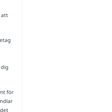
 att
retag
 dig
mt för
andlar
 det