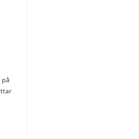
a på
ttar