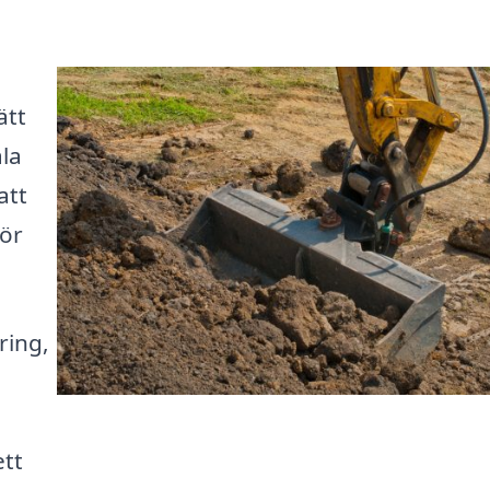
ätt
ala
att
för
ring,
ett