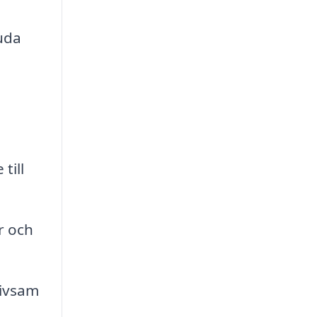
uda
till
r och
rivsam