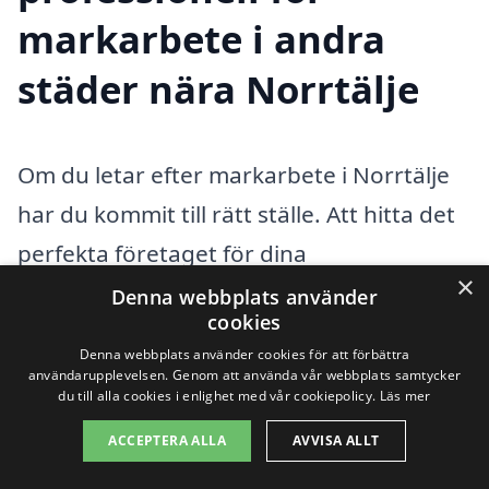
markarbete i andra
städer nära Norrtälje
Om du letar efter markarbete i Norrtälje
har du kommit till rätt ställe. Att hitta det
perfekta företaget för dina
×
markarbetsbehov kan vara avgörande för
Denna webbplats använder
cookies
att säkerställa att ditt projekt blir
Denna webbplats använder cookies för att förbättra
genomfört med hög kvalitet och på ett
användarupplevelsen. Genom att använda vår webbplats samtycker
du till alla cookies i enlighet med vår cookiepolicy.
Läs mer
effektivt sätt. Det finns många dyktiga
ACCEPTERA ALLA
AVVISA ALLT
hantverkare och företag i området som