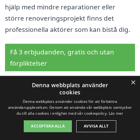
hjälp med mindre reparationer eller
större renoveringsprojekt finns det
professionella aktörer som kan bistå dig.
Få 3 erbjudanden, gratis och utan
förpliktelser
×
Denna webbplats använder
cookies
Sök efter en
Denna webbplats använder cookies för att förbättra
användarupplevelsen. Genom att använda vår webbplats samtycker
professionell för
du till alla cookies i enlighet med vår cookiepolicy.
Läs mer
markarbete i andra
ACCEPTERA ALLA
AVVISA ALLT