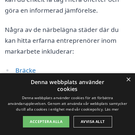
göra en informerad jämförelse.
Några av de närbelägna städer där du
kan hitta erfarna entreprenörer inom
markarbete inkluderar:
Bräcke
×
Denna webbplats använder
Krokom
cookies
Denna webbplats använder cookies för att förbättra
Sveg
användarupplevelsen. Genom att använda vår webbplats samtycker
du till alla cookies i enlighet med vår cookiepolicy.
Läs mer
Östersund
ACCEPTERA ALLA
AVVISA ALLT
Lift