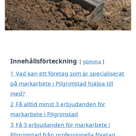
Innehållsförteckning
gömma
1
Vad kan ett företag som är specialiserat
på markarbete i Pilgrimstad hjälpa till
med?
2
Få alltid minst 3 erbjudanden för
markarbete i Pilgrimstad
3
Få 3 erbjudanden för markarbete i
Pilgrimstad från professionella företag