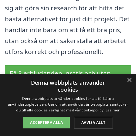
sig att göra sin research för att hitta det
bästa alternativet för just ditt projekt. Det
handlar inte bara om att få ett bra pris,
utan också om att säkerställa att arbetet
utförs korrekt och professionellt.
Få 3 erbjudanden, gratis och utan
×
Denna webbplats använder
förpliktelser
cookies
Denna webbplats använder cookies för att förbättra
användarupplevelsen. Genom att använda vår webbplats samtycker
du till alla cookies i enlighet med vår cookiepolicy.
Läs mer
Sök efter en
ACCEPTERA ALLA
AVVISA ALLT
professionell för