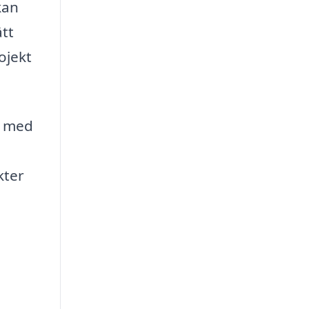
kan
ätt
ojekt
ag med
kter