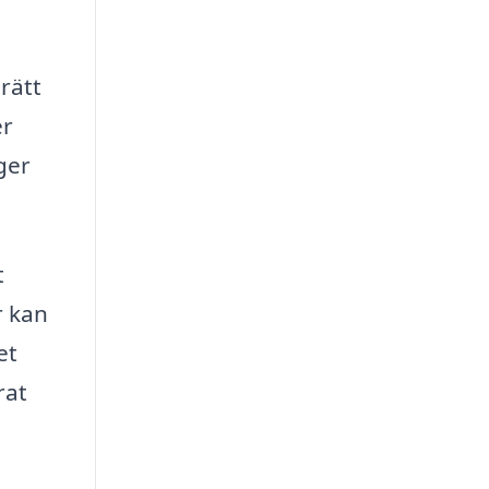
rätt
er
ger
t
r kan
et
rat