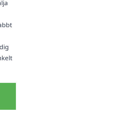
lja
abbt
dig
nkelt