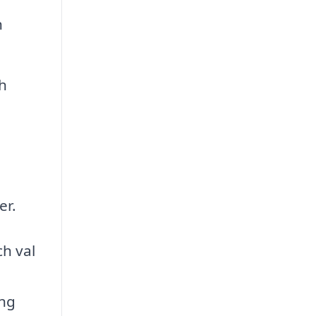
h
h
er.
ch val
ing