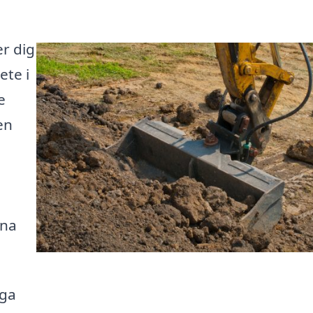
er dig
ete i
e
en
ina
nga