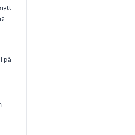
nytt
ha
.
l på
h