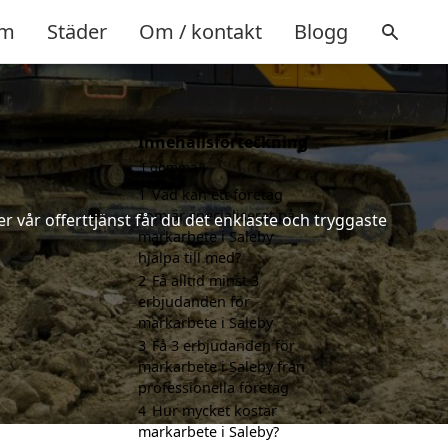
m
Städer
Om / kontakt
Blogg
Innehållsförteckning
gömma
1
Vad kan ett företag
som är specialiserat på
 vår offerttjänst får du det enklaste och tryggaste
markarbete i Saleby
hjälpa till med?
2
Få alltid minst 3
erbjudanden för
markarbete i Saleby
3
Få 3 erbjudanden för
markarbete i Saleby från
professionella företag
4
Hur mycket kostar
markarbete i Saleby?