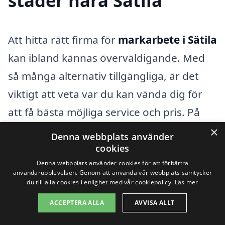
städer nära Sätila
Att hitta rätt firma för
markarbete i Sätila
kan ibland kännas överväldigande. Med
så många alternativ tillgängliga, är det
viktigt att veta var du kan vända dig för
att få bästa möjliga service och pris. På
markarbete-pris.se erbjuder vi en
×
Denna webbplats använder
plattform som hjälper dig att snabbt och
cookies
Denna webbplats använder cookies för att förbättra
enkelt jämföra olika aktörer inom
användarupplevelsen. Genom att använda vår webbplats samtycker
markarbete i ditt område.
du till alla cookies i enlighet med vår cookiepolicy.
Läs mer
ACCEPTERA ALLA
AVVISA ALLT
Om du letar efter markarbeten, kan det