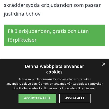
skräddarsydda erbjudanden som passar
just dina behov.
Få 3 erbjudanden, gratis och utan
förpliktelser
×
Sök efter en
Denna webbplats använder
cookies
professionell för
Denna webbplats använder cookies för att förbättra
användarupplevelsen. Genom att använda vår webbplats samtycker
markarbete i andra
du till alla cookies i enlighet med vår cookiepolicy.
Läs mer
städer nära Skärhamn
ACCEPTERA ALLA
AVVISA ALLT