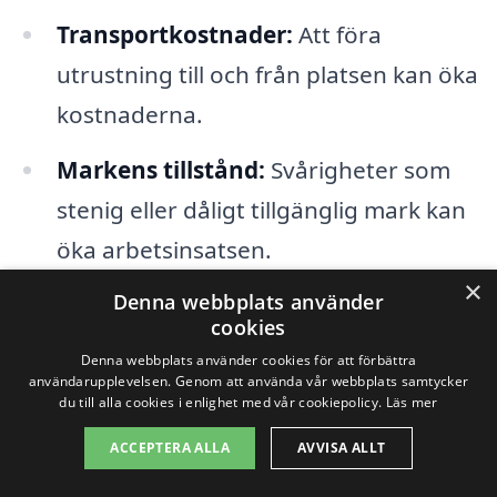
Transportkostnader:
Att föra
utrustning till och från platsen kan öka
kostnaderna.
Markens tillstånd:
Svårigheter som
stenig eller dåligt tillgänglig mark kan
öka arbetsinsatsen.
×
Denna webbplats använder
När du söker efter ett företag för
cookies
markarbete i Skepplanda
är det
Denna webbplats använder cookies för att förbättra
användarupplevelsen. Genom att använda vår webbplats samtycker
rekommenderat att begära offerter från
du till alla cookies i enlighet med vår cookiepolicy.
Läs mer
flera olika leverantörer. Genom att
ACCEPTERA ALLA
AVVISA ALLT
jämföra priser och tjänster kan du få en