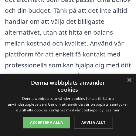
och din budget. Tänk på att det inte alltid
handlar om att välja det billigaste
alternativet, utan att hitta en balans
mellan kostnad och kvalitet. Använd vår
plattform för att enkelt få kontakt med
professionella som kan hjälpa dig med ditt
markarbete och för att få skräddarsydda
×
Denna webbplats använder
erbjudanden som passar just dina krav.
cookies
Denna webbplats använder cookies för att förbättra
användarupplevelsen. Genom att använda vår webbplats samtycker
Få 3 erbjudanden, gratis och utan
du till alla cookies i enlighet med vår cookiepolicy.
Läs mer
förpliktelser
ACCEPTERA ALLA
AVVISA ALLT