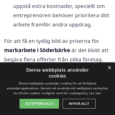
uppstå extra kostnader, speciellt om
entreprenören behöver prioritera ditt
arbete framför andra uppdrag.
För att få en tydlig bild av priserna för
markarbete i Söderbärke
är det klokt att
begära flera offerter från olika företag.
×
Detta ger dig en bättre förståelse för vad
Denna webbplats använder
cookies
som är rimligt och ger dig möjlighet att
Denna webbplats använder cookies för att förbättra
jämföra tjänster och priser direkt. Det är
användarupplevelsen. Genom att använda vår webbplats samtycker
du till alla cookies i enlighet med vår cookiepolicy.
Läs mer
också rekommenderat att fråga om
ACCEPTERA ALLA
AVVISA ALLT
referenser från tidigare kunder, vilket kan
ge dig insikter om potentiella