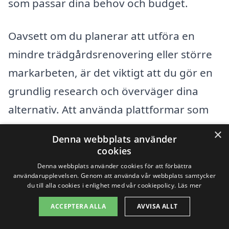
som passar dina behov och budget.
Oavsett om du planerar att utföra en
mindre trädgårdsrenovering eller större
markarbeten, är det viktigt att du gör en
grundlig research och överväger dina
alternativ. Att använda plattformar som
markarbete-pris.se kan hjälpa dig att hitta
×
Denna webbplats använder
kvalificerade företag för markarbete i
cookies
området, vilket i sin tur kan leda till en
Denna webbplats använder cookies för att förbättra
användarupplevelsen. Genom att använda vår webbplats samtycker
smidigare och mer kostnadseffektiv
du till alla cookies i enlighet med vår cookiepolicy.
Läs mer
process.
ACCEPTERA ALLA
AVVISA ALLT