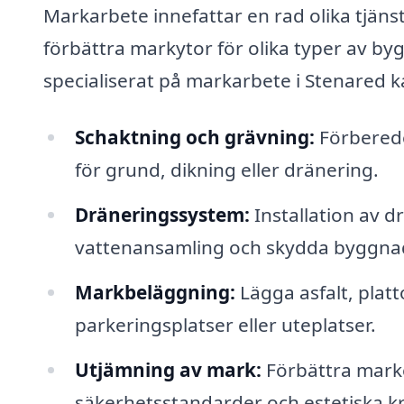
Markarbete innefattar en rad olika tjänste
förbättra markytor för olika typer av by
specialiserat på markarbete i Stenared ka
Schaktning och grävning:
Förberede
för grund, dikning eller dränering.
Dräneringssystem:
Installation av d
vattenansamling och skydda byggnade
Markbeläggning:
Lägga asfalt, platt
parkeringsplatser eller uteplatser.
Utjämning av mark:
Förbättra marke
säkerhetsstandarder och estetiska kr