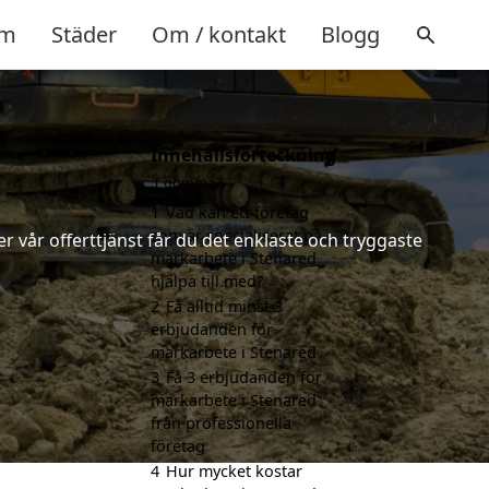
m
Städer
Om / kontakt
Blogg
Innehållsförteckning
gömma
1
Vad kan ett företag
som är specialiserat på
 vår offerttjänst får du det enklaste och tryggaste
markarbete i Stenared
hjälpa till med?
2
Få alltid minst 3
erbjudanden för
markarbete i Stenared
3
Få 3 erbjudanden för
markarbete i Stenared
från professionella
företag
4
Hur mycket kostar