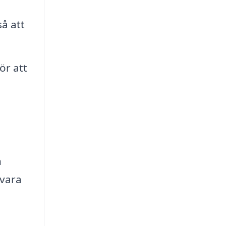
å att
ör att
h
 vara