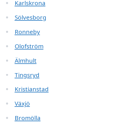
Karlskrona
Sölvesborg
Ronneby
Olofström
Älmhult
Tingsryd
Kristianstad
Växjö
Bromölla