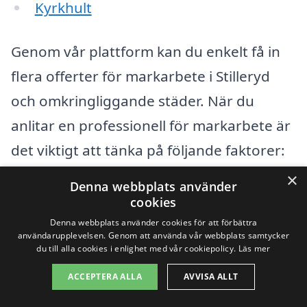
Kyrkhult
Genom vår plattform kan du enkelt få in
flera offerter för markarbete i Stilleryd
och omkringliggande städer. När du
anlitar en professionell för markarbete är
det viktigt att tänka på följande faktorer:
×
Denna webbplats använder
Erfarenhet:
Välj företag med gedigen
cookies
erfarenhet och goda referenser inom
Denna webbplats använder cookies för att förbättra
användarupplevelsen. Genom att använda vår webbplats samtycker
markarbete.
du till alla cookies i enlighet med vår cookiepolicy.
Läs mer
Kostnad:
Jämför olika offerter för att
ACCEPTERA ALLA
AVVISA ALLT
få en uppfattning om vad kostnaderna