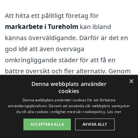
Att hitta ett pålitligt företag för
markarbete i Tureholm
kan ibland
kännas överväldigande. Därför är det en
god idé att även överväga
omkringliggande städer för att få en
bättre översikt och fler alternativ. Genom
×
markarbete-pris.se kan du snabbt och
Denna webbplats använder
cookies
enkelt få kontakt med professionella inom
Denna webbplats använder cookies för att förbättra
markarbejde, så att du kan jämföra priser
användarupplevelsen. Genom att använda vår webbplats samtycker
du till alla cookies i enlighet med vår cookiepolicy.
Läs mer
och tjänster för att hitta det bästa
ACCEPTERA ALLA
AVVISA ALLT
erbjudandet.