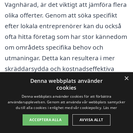
Vagnhärad, är det viktigt att jämföra flera
olika offerter. Genom att söka specifikt
efter lokala entreprenörer kan du också
ofta hitta företag som har stor kännedom
om områdets specifika behov och
utmaningar. Detta kan resultera i mer
skräddarsydda och kostnadseffektiva
×
lösningar för just ditt projekt. Använd
Denna webbplats använder
cookies
plattformar som markarbete-pris.se för
Denna webbplats använder cookies för att förbättra
att få kontakt med pålitliga företag som
användarupplevelsen. Genom att använda vår webbplats samtycker
du till alla cookies i enlighet med vår cookiepolicy.
Läs mer
kan ge dig de bästa erbjudandena och
ACCEPTERA ALLA
AVVISA ALLT
expertråden för ditt markarbete.