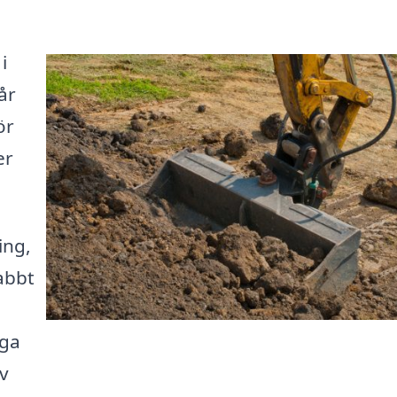
i
år
ör
er
ing,
abbt
iga
av