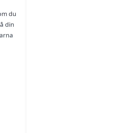
som du
få din
farna