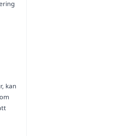
ering
r, kan
 om
att