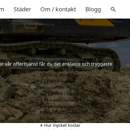
m
Städer
Om / kontakt
Blogg
Innehållsförteckning
gömma
1
Vad kan ett företag
som är specialiserat på
 vår offerttjänst får du det enklaste och tryggaste
markarbete i Vikarbyn
hjälpa till med?
2
Få alltid minst 3
erbjudanden för
markarbete i Vikarbyn
3
Få 3 erbjudanden för
markarbete i Vikarbyn
från professionella
företag
4
Hur mycket kostar