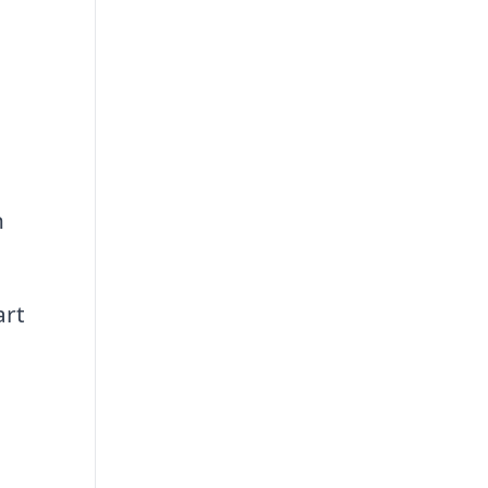
h
art