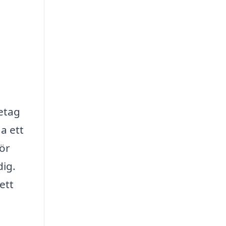
retag
a ett
för
dig.
ett