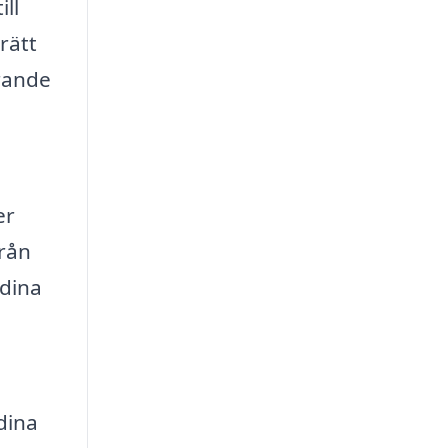
ill
rätt
rande
er
från
 dina
dina