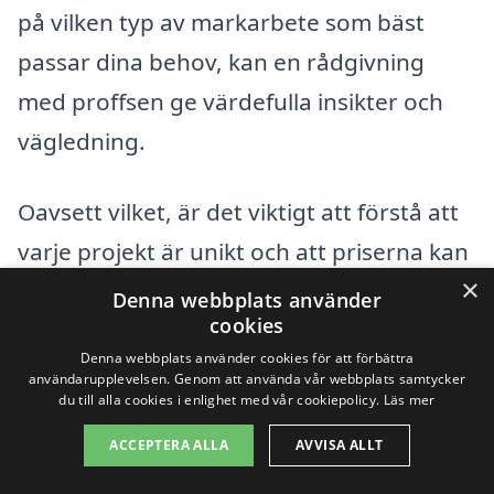
på vilken typ av markarbete som bäst
passar dina behov, kan en rådgivning
med proffsen ge värdefulla insikter och
vägledning.
Oavsett vilket, är det viktigt att förstå att
varje projekt är unikt och att priserna kan
×
variera. Använd plattformar som
Denna webbplats använder
cookies
markarbete-pris.se för att enkelt få
Denna webbplats använder cookies för att förbättra
kontakt med professionella inom området
användarupplevelsen. Genom att använda vår webbplats samtycker
du till alla cookies i enlighet med vår cookiepolicy.
Läs mer
och få en korrekt uppfattning om
kostnaderna för ditt specifika behov av
ACCEPTERA ALLA
AVVISA ALLT
markarbete i Båtskärsnäs
.