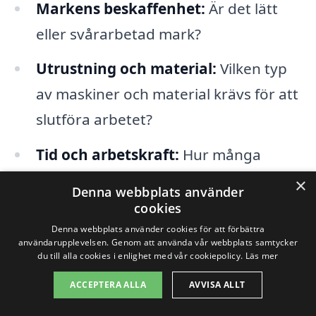
Markens beskaffenhet:
Är det lätt
eller svårarbetad mark?
Utrustning och material:
Vilken typ
av maskiner och material krävs för att
slutföra arbetet?
Tid och arbetskraft:
Hur många
arbetstimmar krävs för projektet?
×
Denna webbplats använder
cookies
För att få en uppfattning om kostnaden
Denna webbplats använder cookies för att förbättra
användarupplevelsen. Genom att använda vår webbplats samtycker
för markarbete i Beddingestrand är det
du till alla cookies i enlighet med vår cookiepolicy.
Läs mer
en bra idé att jämföra flera offerter från
ACCEPTERA ALLA
AVVISA ALLT
olika företag. Markarbete-pris.se gör det