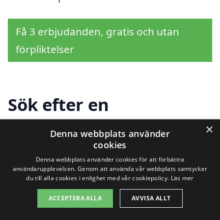
Få 3 erbjudanden, gratis och utan
förpliktelser
Sök efter en
professionell för
×
Denna webbplats använder
markarbete i andra
cookies
Denna webbplats använder cookies för att förbättra
städer nära Bergnäset
användarupplevelsen. Genom att använda vår webbplats samtycker
du till alla cookies i enlighet med vår cookiepolicy.
Läs mer
ACCEPTERA ALLA
AVVISA ALLT
Att hitta professionell hjälp för