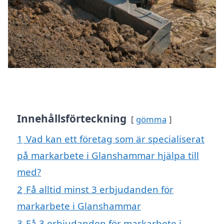
Innehållsförteckning
gömma
1
Vad kan ett företag som är specialiserat
på markarbete i Glanshammar hjälpa till
med?
2
Få alltid minst 3 erbjudanden för
markarbete i Glanshammar
3
Få 3 erbjudanden för markarbete i