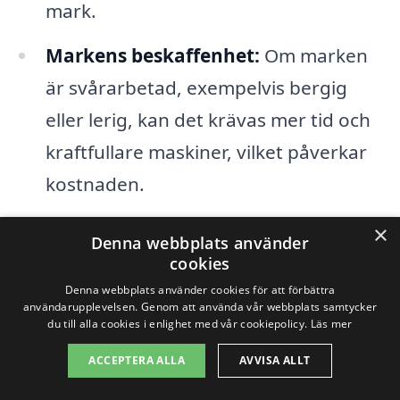
mark.
Markens beskaffenhet:
Om marken
är svårarbetad, exempelvis bergig
eller lerig, kan det krävas mer tid och
kraftfullare maskiner, vilket påverkar
kostnaden.
Materialkostnader:
Priserna på sand,
×
Denna webbplats använder
grus, jord och andra material kan
cookies
variera, och detta kommer att påverka
Denna webbplats använder cookies för att förbättra
användarupplevelsen. Genom att använda vår webbplats samtycker
det totala priset för arbetet.
du till alla cookies i enlighet med vår cookiepolicy.
Läs mer
ACCEPTERA ALLA
AVVISA ALLT
Arbetets komplexitet:
Ju mer