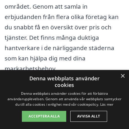
området. Genom att samla in
erbjudanden från flera olika företag kan
du snabbt få en översikt över pris och
tjänster. Det finns många duktiga
hantverkare i de närliggande städerna
som kan hjälpa dig med dina
markarbetsbehov.
×
Denna webbplats använder
cookies
När du söker efter företag för
Denna webbplats använder cookies för att förbättra
markarbete i Köping
kan det vara bra att
användarupplevelsen. Genom att använda vår webbplats samtycker
du till alla cookies i enlighet med vår cookiepolicy.
Läs mer
även överväga alternativ i närliggande
ACCEPTERA ALLA
AVVISA ALLT
städer som erbjuder liknande tjänster.
Här är några städer där du kan hitta hjälp: