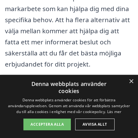
markarbete som kan hjälpa dig med dina
specifika behov. Att ha flera alternativ att
välja mellan kommer att hjälpa dig att
fatta ett mer informerat beslut och
säkerställa att du får det bästa möjliga
erbjudandet för ditt projekt.
×
Denna webbplats använder
Få 3 erbjudanden, gratis och utan
cookies
förpliktelser
Denna webbplats använder cookies för att förbättra
användarupplevelsen. Genom att använda vår webbplats samtycker
du till alla cookies i enlighet med vår cookiepolicy.
Läs mer
ACCEPTERA ALLA
AVVISA ALLT
Sök efter en