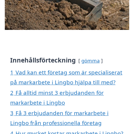
Innehållsförteckning
gömma
1
Vad kan ett företag som är specialiserat
på markarbete i Lingbo hjälpa till med?
2
Få alltid minst 3 erbjudanden för
markarbete i Lingbo
3
Få 3 erbjudanden för markarbete i
Lingbo från professionella företag
4
Hur mycket kostar markarbete i Lingbo?