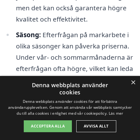
men det kan också garantera högre
kvalitet och effektivitet.
Säsong:
Efterfrågan på markarbete i
olika säsonger kan påverka priserna.
Under vår- och sommarmånaderna är
efterfrågan ofta högre, vilket kan leda
till högre kostnader.
×
Denna webbplats använder
cookies
Att jämföra olika företag och inhämta
Denna webbplats använder cookies för att förbättra
användarupplevelsen. Genom att använda vår webbplats samtycker
flera offerter kan ge dig en bättre
du till alla cookies i enlighet med vår cookiepolicy.
Läs mer
förståelse för vad markarbete i Lomma
ACCEPTERA ALLA
AVVISA ALLT
kostar och hjälpa dig att hitta det bästa